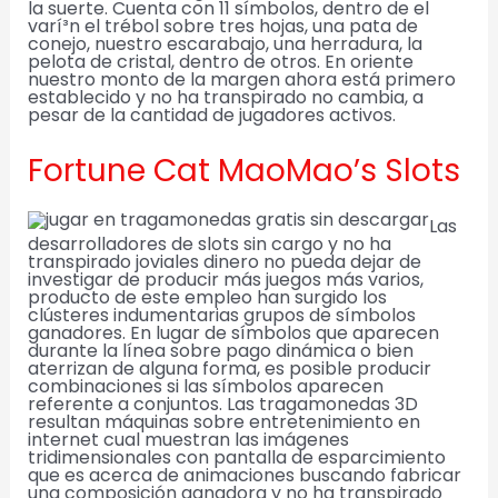
la suerte. Cuenta con 11 símbolos, dentro de el
varí³n el trébol sobre tres hojas, una pata de
conejo, nuestro escarabajo, una herradura, la
pelota de cristal, dentro de otros. En oriente
nuestro monto de la margen ahora está primero
establecido y no ha transpirado no cambia, a
pesar de la cantidad de jugadores activos.
Fortune Cat MaoMao’s Slots
Las
desarrolladores de slots sin cargo y no ha
transpirado joviales dinero no pueda dejar de
investigar de producir más juegos más varios,
producto de este empleo han surgido los
clústeres indumentarias grupos de símbolos
ganadores. En lugar de símbolos que aparecen
durante la línea sobre pago dinámica o bien
aterrizan de alguna forma, es posible producir
combinaciones si las símbolos aparecen
referente a conjuntos. Las tragamonedas 3D
resultan máquinas sobre entretenimiento en
internet cual muestran las imágenes
tridimensionales con pantalla de esparcimiento
que es acerca de animaciones buscando fabricar
una composición ganadora y no ha transpirado