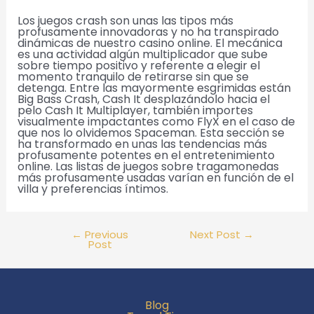
Los juegos crash son unas las tipos más
profusamente innovadoras y no ha transpirado
dinámicas de nuestro casino online. El mecánica
es una actividad algún multiplicador que sube
sobre tiempo positivo y referente a elegir el
momento tranquilo de retirarse sin que se
detenga. Entre las mayormente esgrimidas están
Big Bass Crash, Cash It desplazándolo hacia el
pelo Cash It Multiplayer, también importes
visualmente impactantes como FlyX en el caso de
que nos lo olvidemos Spaceman. Esta sección se
ha transformado en unas las tendencias más
profusamente potentes en el entretenimiento
online. Las listas de juegos sobre tragamonedas
más profusamente usadas varían en función de el
villa y preferencias íntimos.
←
Previous
Next Post
→
Post
Blog