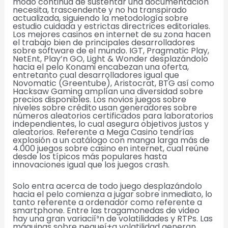
modo continua de sustentar una documentación
necesita, trascendente y no ha transpirado
actualizada, siguiendo la metodología sobre
estudio cuidada y estrictas directrices editoriales.
Los mejores casinos en internet de su zona hacen
el trabajo bien de principales desarrolladores
sobre software de el mundo. IGT, Pragmatic Play,
NetEnt, Play’n GO, Light & Wonder desplazándolo
hacia el pelo Konami encabezan una oferta,
entretanto cual desarrolladores igual que
Novomatic (Greentube), Aristocrat, BTG así­ como
Hacksaw Gaming amplían una diversidad sobre
precios disponibles. Los novios juegos sobre
niveles sobre crédito usan generadores sobre
números aleatorios certificados para laboratorios
independientes, lo cual asegura objetivos justos y
aleatorios. Referente a Mega Casino tendrí­as
explosión a un catálogo con manga larga más de
4.000 juegos sobre casino en internet, cual reúne
desde los típicos más populares hasta
innovaciones igual que los juegos crash.
Solo entra acerca de todo juego desplazándolo
hacia el pelo comienza a jugar sobre inmediato, lo
tanto referente a ordenador como referente a
smartphone. Entre las tragamonedas de video
hay una gran variacií³n de volatilidades y RTPs. Las
máquinas sobre pequeí±a volatilidad generan