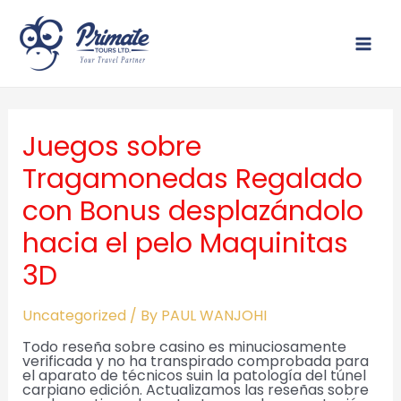
Juegos sobre
Tragamonedas Regalado
con Bonus desplazándolo
hacia el pelo Maquinitas
3D
Uncategorized
/ By
PAUL WANJOHI
Todo reseña sobre casino es minuciosamente
verificada y no ha transpirado comprobada para
el aparato de técnicos suin la patologí­a del túnel
carpiano edición. Actualizamos las reseñas sobre