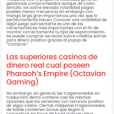
ganancias comprometidos aunque de costo
sencillo; los sobre elevada volatilidad pagan
joviales menor frecuencia sin embargo con
manga larga gran importancia una vez que lo
perfectamente hacen. Conocer una volatilidad de
algún juego suin sentarte es uno de las
características más importantes con el fin de
montar correctamente tu tipo de esparcimiento.
Se puede comprar servicios sobre créditos extras
para dinero positivo gracias al popup de
“Comprar”.
Las superiores casinos de
dinero real cual poseen
Pharaoh’s Empire (Octavian
Gaming)
Sin embargo, en general, las tragamonedas en
traducción demo confiere casi las mismas
opciones que los versiones con recursos positivo
de algún casino. Ciertas máquinas tragamonedas
de balde contienen bonus que llegan a
convertirse en focos de luces activan único