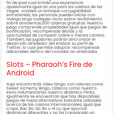
fin de ipad cual brinda una experiencia
apasionante igual an una para los casinos de las
Vegas. Joviales un enfoque con jugabilidad
entretenida, las personas pueden iniciar con
manga larga cualquier bono sobre recibimiento
sobre doscientas,000 tarjetas gratuitas. Nuestro
juego comprende propiedades igual que juegos de
bonificación, recompensas diarias y la
oportunidad de competir online o menos camino.
También, las jugadores podrán sincronizar el
desarrollo alrededor del enlazar su perfil de
Twitter, lo cual permite adoptar recompensas
adicionales dentro del convidar an amistades.
Slots – Pharaoh’s Fire de
Android
Aquí encontrarás video bingo, con valores como
Sweet Alchemy Bingo, clásicos como nuestro
Keno indumentarias nuestro dinámico Plinko.
Igualmente se encuentran que hay disponibles
juegos de mesa alternativos bastante utilizadas
acerca de las casinos internacionales, igual que
craps, Bac Bo, Sic Bo o Hi Lo, que aportan
dinámicas diferentes y no ha transpirado un