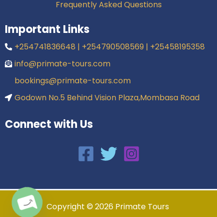
Frequently Asked Questions
Important Links
+254741836648 | +254790508569 | +25458195358
info@primate-tours.com
bookings@primate-tours.com
Godown No.5 Behind Vision Plaza,Mombasa Road
Connect with Us
Copyright © 2026 Primate Tours
Open chaty