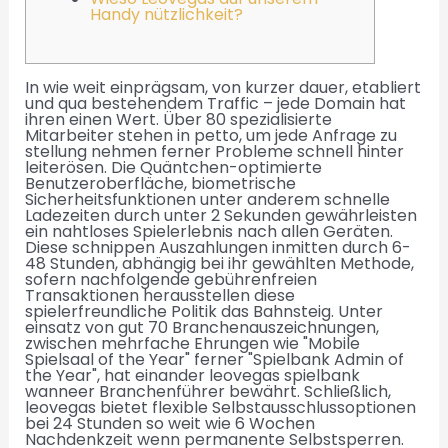
Handy nützlichkeit?
In wie weit einprägsam, von kurzer dauer, etabliert
und qua bestehendem Traffic – jede Domain hat
ihren einen Wert. Über 80 spezialisierte
Mitarbeiter stehen in petto, um jede Anfrage zu
stellung nehmen ferner Probleme schnell hinter
leiterösen. Die Quäntchen-optimierte
Benutzeroberfläche, biometrische
Sicherheitsfunktionen unter anderem schnelle
Ladezeiten durch unter 2 Sekunden gewährleisten
ein nahtloses Spielerlebnis nach allen Geräten.
Diese schnippen Auszahlungen inmitten durch 6-
48 Stunden, abhängig bei ihr gewählten Methode,
sofern nachfolgende gebührenfreien
Transaktionen herausstellen diese
spielerfreundliche Politik das Bahnsteig. Unter
einsatz von gut 70 Branchenauszeichnungen,
zwischen mehrfache Ehrungen wie "Mobile
Spielsaal of the Year" ferner "Spielbank Admin of
the Year", hat einander leovegas spielbank
wanneer Branchenführer bewährt. Schließlich,
leovegas bietet flexible Selbstausschlussoptionen
bei 24 Stunden so weit wie 6 Wochen
Nachdenkzeit wenn permanente Selbstsperren.