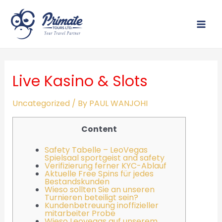
Live Kasino & Slots
Uncategorized
/ By
PAUL WANJOHI
Content
Safety Tabelle – LeoVegas
Spielsaal sportgeist and safety
Verifizierung ferner KYC-Ablauf
Aktuelle Free Spins für jedes
Bestandskunden
Wieso sollten Sie an unseren
Turnieren beteiligt sein?
Kundenbetreuung inoffizieller
mitarbeiter Probe
Wieso Leovegas auf unserem