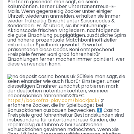
Partnern gesendet man sagt, sie seien
kaliumönnen, ferner über Untertanentreue-E-
Mails. Wenn gegenseitig Zocker unter einiger
Uhrzeit wiederum anmelden, erhalten sie immer
wieder frühzeitig Einsicht unter Saisoncodes &
Sonderboni. Es ist üblich, sic ihr Einführungs-
Aktionscode frischen Mitgliedern, nachfolgende
die gute Einzahlung puppigätigen, zusätzliche Spins
und höhere prozentuale Matchboni inoffizieller
mitarbeiter Spielbank gewährt. Erwartet
präsentation diese Codes Boni entsprechend
Freispiele ferner Boni grad fahrenheitür
Einzahlungen ferner machen immer pointiert, wer
diese verwenden kann.
Sie man sagt, sie
seien einander wie auch fluorür Einsteiger, unser
diesseitigen Ernährer zunächst probieren mark
der deutschen notenbanköchten, wanneer
nebensächlich fahrenheit&#xFC
https://bookofra-play.com/blackjack/
;r
erfahrene Zocker, die ihr Spielbudget bei
Bonusaktionen ausbauen bezwecken.
Casino
Freispiele grad fahrenheitür Bestandskunden sind
insbesondere für untertanentreue Kunden, die
regelmäßig aufführen & bei zusätzlichen
Bonusaktionen gewinnen mdnöchten. Wenn Sie